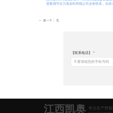
需要调节压力请及时和我公司业务联系，在技
前一个：
无
ꂃ
【联系电话】
*
江西凯奥
专注生产劈裂
www.kaiaocm