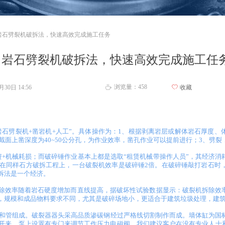
岩石劈裂机破拆法，快速高效完成施工任务
岩石劈裂机破拆法，快速高效完成施工任
浏览量：
458
1月30日
14:56
ꄀ
收藏
ꄘ
岩石劈裂机
+凿岩机+人工”。具体操作为：1、根据剥离岩层或解体岩石厚度
横截面上凿深度为40~50公分孔，为作业效率，凿孔作业可以提前进行；3、劈
资+机械耗损；而破碎锤作业基本上都是选取“租赁机械带操作人员”，其经济消
，在同样石方破拆工程上，一台破裂机效率是破碎锤2倍。在破碎锤敲打岩石时
拆法是一个经济。
除效率随着岩石硬度增加而直线提高，据破坏性试验数据显示：破裂机拆除效
，规模和成品物料要求不同，尤其是破碎场地小，更适合于建筑垃圾处理，建
和管组成。破裂器器头采高品质渗碳钢经过严格线切割制作而成。墙体缸为国标
裂开来。泵上设置有专门来调节工作压力电磁阀。我们建议客户在没有专业人士