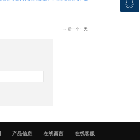
ꁗ
4001560089
QQ客服
后一个：
无
ꁹ
例
产品信息
在线留言
在线客服