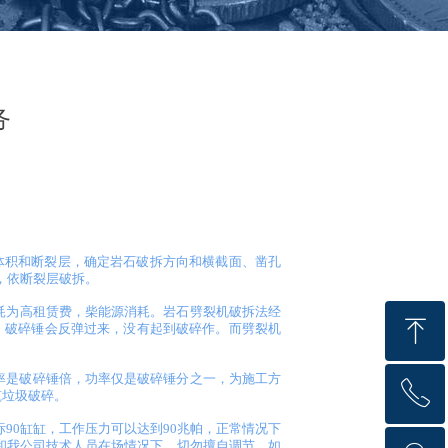
务
、体积和断裂层，确定岩石破拆方向和横截面、凿孔
裂，依断裂层破拆。
耗为高租赁费，柴能源消耗
。岩石劈裂机
破拆法经
ꁸ
，破碎锤会反弹过来，没有起到破碎作。而劈裂机
率是破碎锤倍，功率仅是破碎锤分之一，为施工方
ꂅ
回到顶部
筑垃圾破碎。
90缸缸，工作压力可以达到90兆帕，正常情况下
和我公司技术人员在场情况下，切勿擅自调节。如