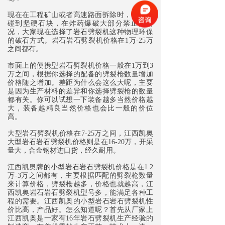
现在在工程矿山或者高速路面拆除时，经常会
碰到坚硬石块，在炸药爆破大部分禁止的情
况，大家现在选择了
岩石劈裂机
这种物理环保
的破石方式。岩石
岩石劈裂机
价格在1万-25万
之间都有。
市面上的便携型
岩石劈裂机
价格一般在1万到3
万之间，根据你选择的配备的劈裂枪数量增加
价格随之增加。差距为什么会这么大呢，主要
是因为生产材料的差异和你选择劈裂枪的数量
都有关。你可以试想一下装备越多当然价格越
大，装备越精良当然价格也会比一般的价位
高。
大型
岩石劈裂机
价格在7-25万之间，
江西凯奥
大型岩石
岩石劈裂机
价格则是在16-20万，开采
量大，合金钢材进口货，经久耐用。
江西凯奥
牌的小型岩石
岩石劈裂机
价格是在1.2
万-3万之间都有，主要根据匹配的劈裂枪数量
来计算价格，劈裂枪越多，价格也就越高，
江
西凯奥
岩石
岩石劈裂机
型号多，能满足各种工
程的需要。
江西凯奥
的小型岩石
岩石劈裂机
性
价比高，产品好。怎么知道呢？首先从厂家上
江西凯奥
是一家有16年
岩石劈裂机
生产经验的